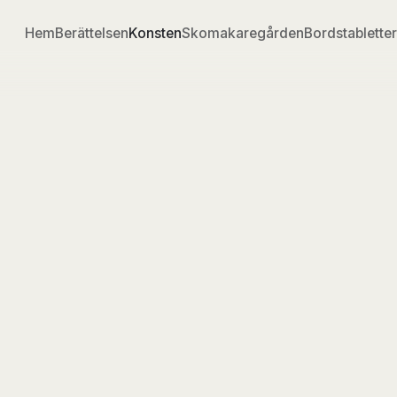
Hem
Berättelsen
Konsten
Skomakaregården
Bordstabletter